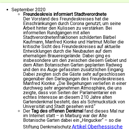
September 2020
Freundeskreis informiert Stadtverordnete
Der Vorstand des Freundeskreises hat die
Einschränkungen durch Corona genutzt, um seine
Arbeit hinter den Kulissen zu verstärken. Bei
informellen Rundgängen mit allen
Stadtverordnetenfraktionen schilderten Bärbel
Kaufmann, Manfred Kionke und Hartmut Möller die
kritische Sicht des Freundeskreises auf aktuelle
Entwicklungen durch die Neubauten auf dem
ehemaligen Brauereigelände. Dabei ging es
insbesondere um den zwischen diesem Gebiet und
dem Alten Botanischen Garten geplanten Radweg
und den ins Auge gefassten zusätzlichen Eingang.
Dabei zeigten sich die Gäste sehr aufgeschlossen
gegenüber den Darlegungen des Freundeskreises.
Manfred Kionke: „Die Begehungen verliefen in einer
durchweg sehr angenehmen Atmosphäre, die uns
zeigte, dass von Seiten der Parlamentarier ein
echtes Interesse an diesem 210 Jahre alten
Gartendenkmal besteht, das als Schmuckstück von
Universität und Stadt gesehen wird.“
Der
Tag des offenen Denkmal
fand dieses Mal nur
im Internet statt – in Marburg war der Alte
Botanische Garten dabei ein „Hingucker“ – so die
Artikel Oberhessische
Stiftung Denkmalschutz.