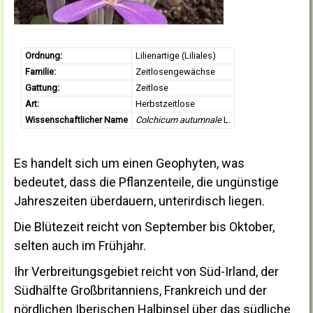
Ordnung:
Lilienartige (Liliales)
Familie:
Zeitlosengewächse
Gattung:
Zeitlose
Art:
Herbstzeitlose
Wissenschaftlicher Name
Colchicum autumnale
L.
Es handelt sich um einen Geophyten, was
bedeutet, dass die Pflanzenteile, die ungünstige
Jahreszeiten überdauern, unterirdisch liegen.
Die Blütezeit reicht von September bis Oktober,
selten auch im Frühjahr.
Ihr Verbreitungsgebiet reicht von Süd-Irland, der
Südhälfte Großbritanniens, Frankreich und der
nördlichen Iberischen Halbinsel über das südliche