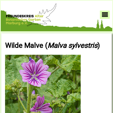
Wilde Malve (
Malva sylvestris
)