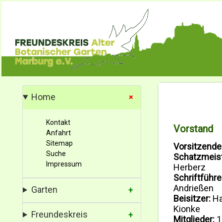
Home
Kontakt
Vorstand
Anfahrt
Sitemap
Vorsitzende
Suche
Schatzmeist
Impressum
Herberz
Schriftführe
Andrießen
Garten
Beisitzer:
Ha
Kionke
Freundeskreis
Mitglieder:
1