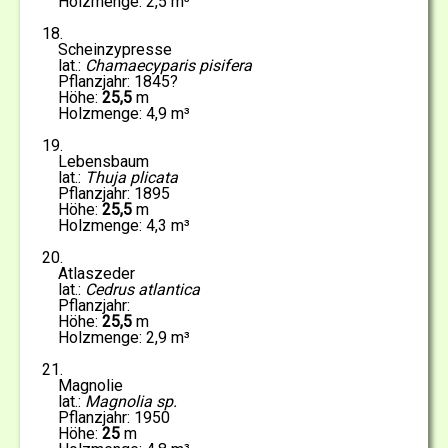
2,5
18
Scheinzypresse
Chamaecyparis pisifera
1845?
25,5
4,9
19
Lebensbaum
Thuja plicata
1895
25,5
4,3
20
Atlaszeder
Cedrus atlantica
25,5
2,9
21
Magnolie
Magnolia sp.
1950
25