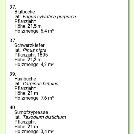
37
Blutbuche
Fagus sylvatica purpurea
21,5
6,4
37
Schwarzkiefer
Pinus nigra
1895
21,2
4,2
39
Hainbuche
Carpinus betulus
21
7,6
40
Sumpfzypresse
Taxodium distichum
21
3,4