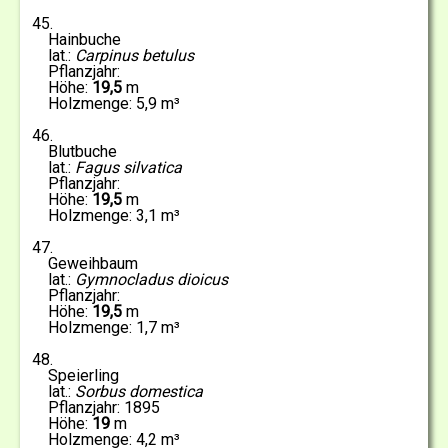
45
Hainbuche
Carpinus betulus
19,5
5,9
46
Blutbuche
Fagus silvatica
19,5
3,1
47
Geweihbaum
Gymnocladus dioicus
19,5
1,7
48
Speierling
Sorbus domestica
1895
19
4,2