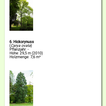
6. Hickorynuss
(
Carya ovata
)
Pflanzjahr: -
Höhe: 29,5 m (2010)
Holzmenge: 7,6 m³