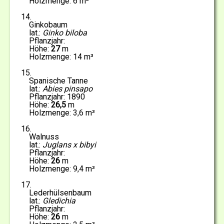
6
14
Ginkobaum
Ginko biloba
27
14
15
Spanische Tanne
Abies pinsapo
1890
26,5
3,6
16
Walnuss
Juglans x bibyi
26
9,4
17
Lederhülsenbaum
Gledichia
26