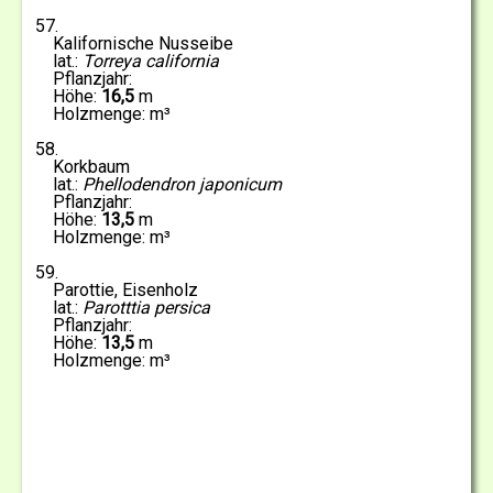
57
Kalifornische Nusseibe
Torreya california
16,5
58
Korkbaum
Phellodendron japonicum
13,5
59
Parottie, Eisenholz
Parotttia persica
13,5