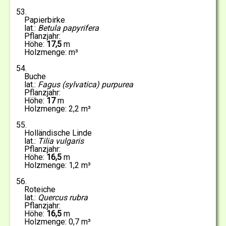
53
Papierbirke
Betula papyrifera
17,5
54
Buche
Fagus (sylvatica) purpurea
17
2,2
55
Holländische Linde
Tilia vulgaris
16,5
1,2
56
Roteiche
Quercus rubra
16,5
0,7