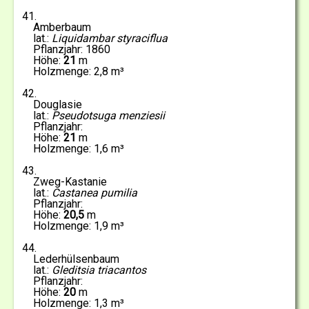
41
Amberbaum
Liquidambar styraciflua
1860
21
2,8
42
Douglasie
Pseudotsuga menziesii
21
1,6
43
Zweg-Kastanie
Castanea pumilia
20,5
1,9
44
Lederhülsenbaum
Gleditsia triacantos
20
1,3